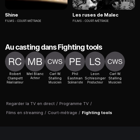
Shine
Les ruses de Malec
FILMS
COURT-MÉTRAGE
FILMS
COURT-MÉTRAGE
Au casting dans Fighting tools
Robert
Mel Blanc
Carl W.
Phil
Leon
Carl W.
Clampett
Acteur
Stalling
Eastman
Schlesinger
Stalling
Réalisateur
Musicien
Scénariste
Producteur
Musicien
Regarder la TV en direct
/
Programme TV
/
Films en streaming
/
Court-métrage
/
Fighting tools