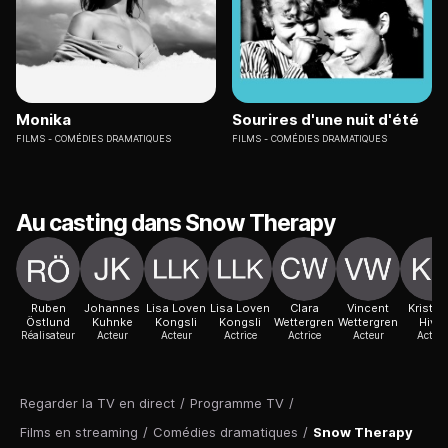
Monika
Sourires d'une nuit d'été
FILMS
COMÉDIES DRAMATIQUES
FILMS
COMÉDIES DRAMATIQUES
Au casting dans Snow Therapy
Ruben
Johannes
Lisa Loven
Lisa Loven
Clara
Vincent
Kristof
Östlund
Kuhnke
Kongsli
Kongsli
Wettergren
Wettergren
Hivju
Réalisateur
Acteur
Acteur
Actrice
Actrice
Acteur
Acteur
Regarder la TV en direct
/
Programme TV
/
Films en streaming
/
Comédies dramatiques
/
Snow Therapy