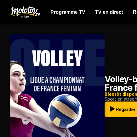
Programme TV
TV en direct
R
Volley-b
France 
Bientôt dispon
Sport en strea
Regarder