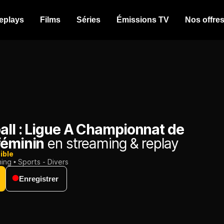
eplays
Films
Séries
Émissions TV
Nos offre
all : Ligue A Championnat de
féminin
en streaming & replay
ible
ming
Sports - Divers
Enregistrer