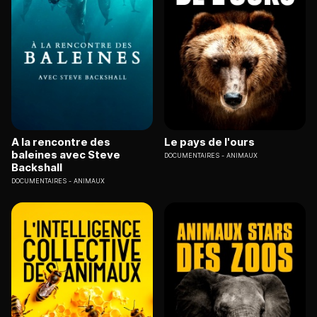
A la rencontre des
Le pays de l'ours
baleines avec Steve
DOCUMENTAIRES
ANIMAUX
Backshall
DOCUMENTAIRES
ANIMAUX