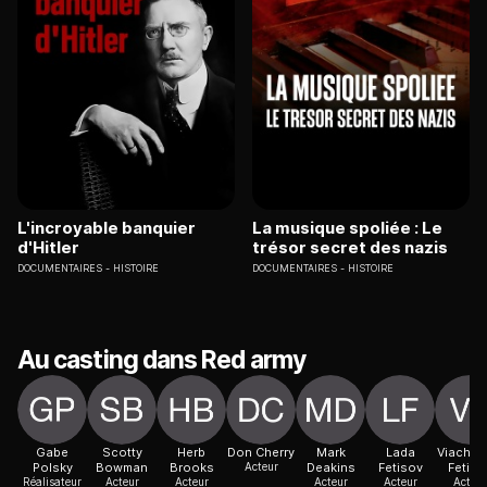
L'incroyable banquier
La musique spoliée : Le
d'Hitler
trésor secret des nazis
DOCUMENTAIRES
HISTOIRE
DOCUMENTAIRES
HISTOIRE
Au casting dans Red army
Gabe
Scotty
Herb
Don Cherry
Mark
Lada
Viaches
Polsky
Bowman
Brooks
Acteur
Deakins
Fetisov
Fetiso
Réalisateur
Acteur
Acteur
Acteur
Acteur
Acteur