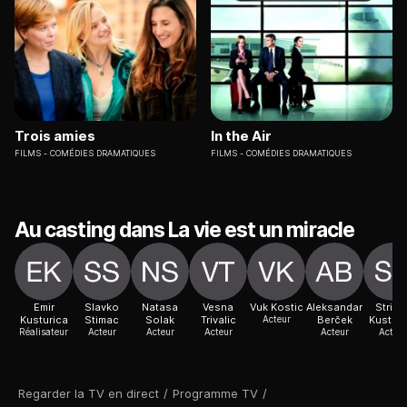
Trois amies
In the Air
FILMS
COMÉDIES DRAMATIQUES
FILMS
COMÉDIES DRAMATIQUES
Au casting dans La vie est un miracle
Emir
Slavko
Natasa
Vesna
Vuk Kostic
Aleksandar
Stribo
Kusturica
Stimac
Solak
Trivalic
Acteur
Berček
Kusturi
Réalisateur
Acteur
Acteur
Acteur
Acteur
Acteur
Regarder la TV en direct
/
Programme TV
/