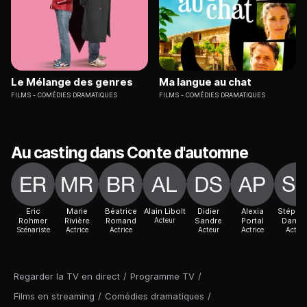
Le Mélange des genres
Ma langue au chat
FILMS
COMÉDIES DRAMATIQUES
FILMS
COMÉDIES DRAMATIQUES
Au casting dans Conte d'automne
Eric
Marie
Béatrice
Alain Libolt
Didier
Alexia
Stépha
Rohmer
Rivière
Romand
Acteur
Sandre
Portal
Darmo
Scénariste
Actrice
Actrice
Acteur
Actrice
Acteur
Regarder la TV en direct
/
Programme TV
/
Films en streaming
/
Comédies dramatiques
/