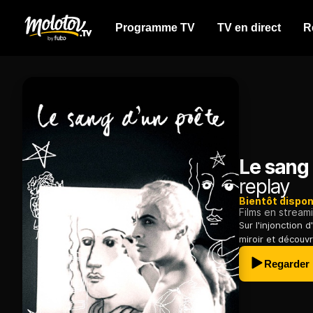
Programme TV
TV en direct
R
Le sang
replay
Bientôt dispon
Films en stream
Sur l'injonction
miroir et découv
Regarder