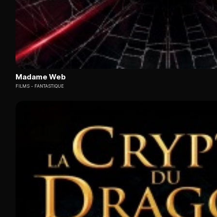
Madame Web
FILMS
FANTASTIQUE