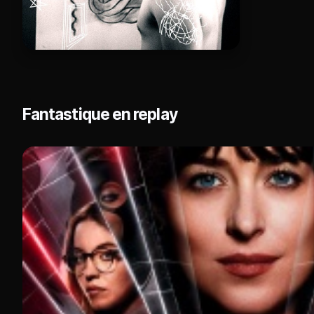
Fantastique en replay