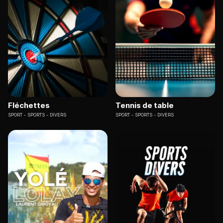
Fléchettes
Tennis de table
SPORT
SPORTS - DIVERS
SPORT
SPORTS - DIVERS