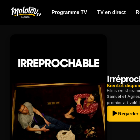
Programme TV
TV en direct
R
Irrépro
Bientôt dispon
Films en stream
Samuel et Agnès 
premier ait volé 
Regarder