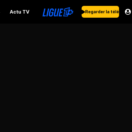
Actu TV
s
Regarder la télé