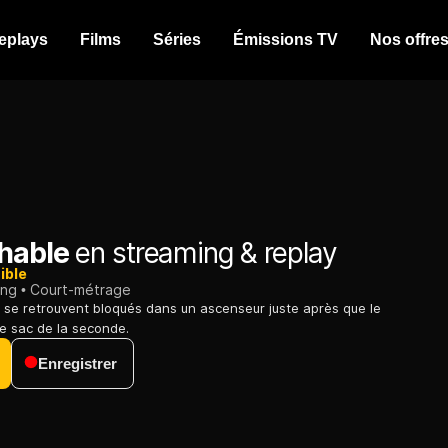
eplays
Films
Séries
Émissions TV
Nos offre
chable
en streaming & replay
ible
ing
Court-métrage
se retrouvent bloqués dans un ascenseur juste après que le
le sac de la seconde.
Enregistrer