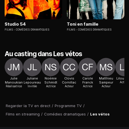
Studio 54
Toni en famille
FILMS
COMÉDIES DRAMATIQUES
FILMS
COMÉDIES DRAMATIQUES
Au casting dans Les vétos
Julie
Juliane
Noémie
Clovis
Carole
Matthieu
Lilou Fo
Manoukian
Lepoureau
Schmidt
Cornillac
Franck
Sampeur
Actric
Réalisatrice
Invitée
Actrice
Acteur
Actrice
Acteur
Regarder la TV en direct
/
Programme TV
/
Films en streaming
/
Comédies dramatiques
/
Les vétos