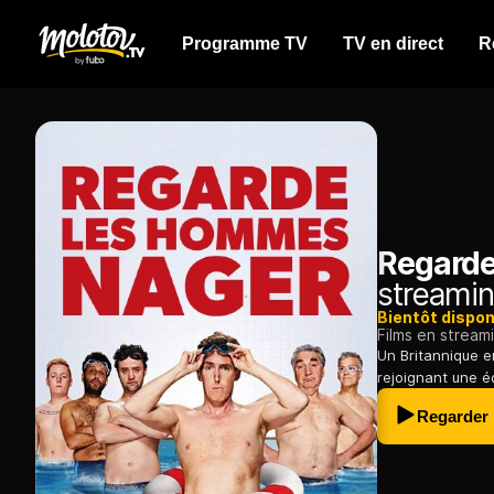
Programme TV
TV en direct
R
Regarde
streamin
Bientôt dispon
Films en stream
Un Britannique e
rejoignant une é
Regarder