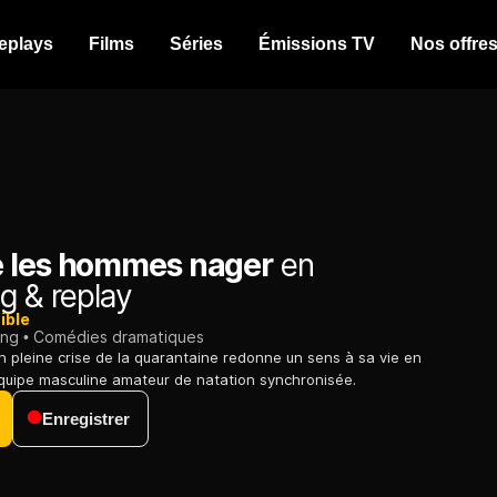
eplays
Films
Séries
Émissions TV
Nos offre
 les hommes nager
en
g & replay
ible
ing
Comédies dramatiques
n pleine crise de la quarantaine redonne un sens à sa vie en
quipe masculine amateur de natation synchronisée.
Enregistrer