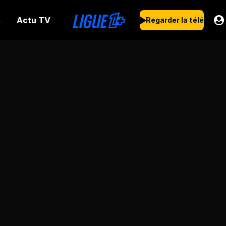
Actu TV
s
Regarder la télé