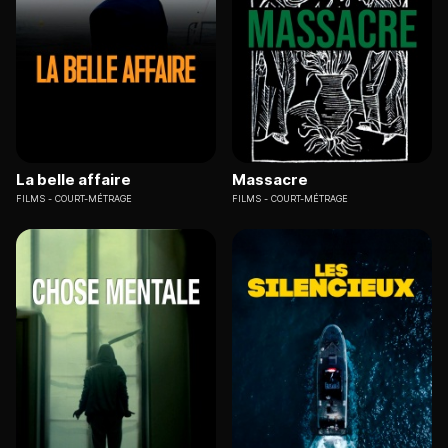
La belle affaire
Massacre
FILMS
COURT-MÉTRAGE
FILMS
COURT-MÉTRAGE