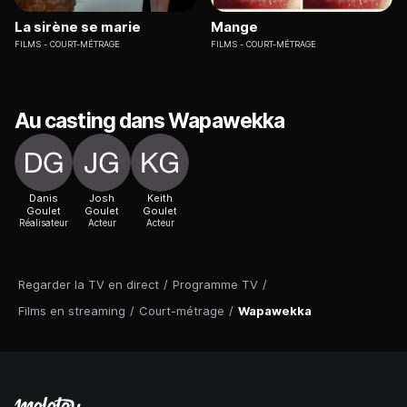
La sirène se marie
Mange
FILMS
COURT-MÉTRAGE
FILMS
COURT-MÉTRAGE
Au casting dans Wapawekka
Danis
Josh
Keith
Goulet
Goulet
Goulet
Réalisateur
Acteur
Acteur
Regarder la TV en direct
/
Programme TV
/
Films en streaming
/
Court-métrage
/
Wapawekka