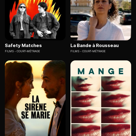
Safety Matches
La Bande à Rousseau
FILMS
COURT-MÉTRAGE
FILMS
COURT-MÉTRAGE