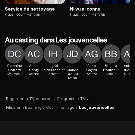
Service de nettoyage
Ni vu ni connu
FILMS
COURT-MÉTRAGE
FILMS
COURT-MÉTRAGE
Au casting dans Les jouvencelles
Delphine
Annie
Ingrid
Jean-
Anna
Brigitte
Antoin
Corrard
Cordy
Heiderscheidt
Claude
Gaylor
Bourneuf
Duche
Réalisateur
Actrice
Acteur
Drouot
Actrice
Acteur
Musicie
Acteur
Regarder la TV en direct
/
Programme TV
/
Films en streaming
/
Court-métrage
/
Les jouvencelles