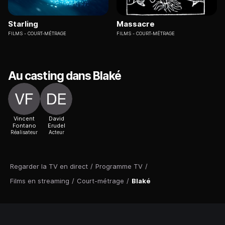
Starling
Massacre
FILMS
COURT-MÉTRAGE
FILMS
COURT-MÉTRAGE
Au casting dans Blaké
Vincent
David
Fontano
Erudel
Réalisateur
Acteur
Regarder la TV en direct
/
Programme TV
/
Films en streaming
/
Court-métrage
/
Blaké