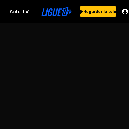
Actu TV
s
Regarder la télé