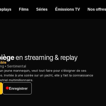
eplays
Films
Séries
Émissions TV
Nos offre
piège
en streaming & replay
ible
ing
Sentimental
n jeune mannequin, veut tout faire pour s'éloigner de ses
. Invitée à une soirée sur un yacht, elle y fait la connaissance
triel multimillionnaire.
Enregistrer