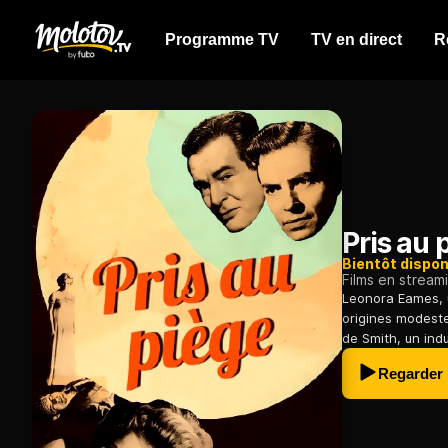
Programme TV
TV en direct
R
Pris au 
Bientôt dispon
Films en stream
Leonora Eames, u
origines modestes
de Smith, un indus
Regarder