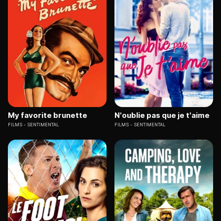
My favorite brunette
N'oublie pas que je t'aime
FILMS
SENTIMENTAL
FILMS
SENTIMENTAL