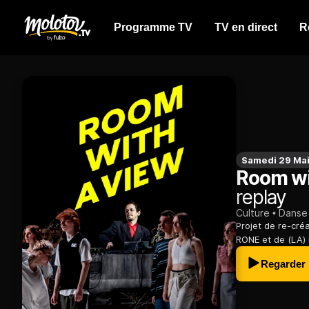
Programme TV
TV en direct
R
Samedi 29 Mai
Room wi
replay
Culture
Danse
Projet de re-cré
RONE et de (LA)
Regarder