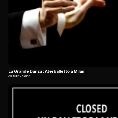
La Grande Danza : Aterballetto à Milan
CULTURE
DANSE