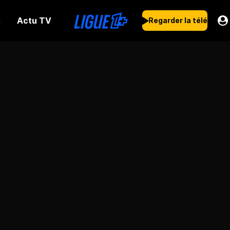
Actu TV
s
Regarder la télé