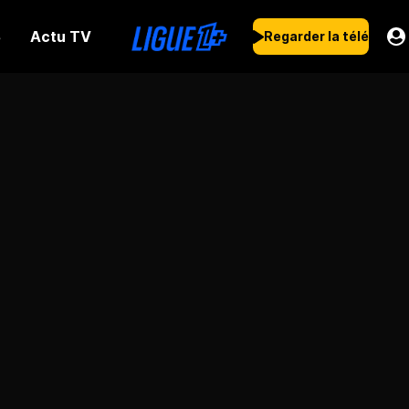
Actu TV
s
Regarder la télé