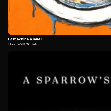
La machine à laver
FILMS
COURT-MÉTRAGE