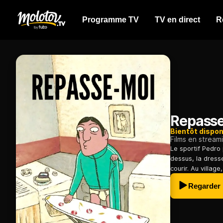
Programme TV
TV en direct
R
Repass
Bientôt dispon
Films en stream
Le sportif Pedro 
dessus, la dress
courir. Au village
Regarder