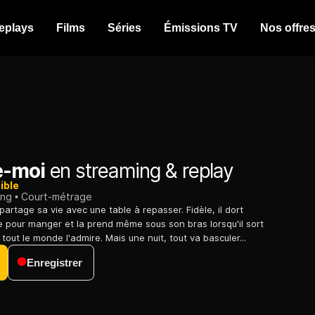
eplays
Films
Séries
Émissions TV
Nos offre
e-moi
en streaming & replay
ible
ing
Court-métrage
partage sa vie avec une table à repasser. Fidèle, il dort
e pour manger et la prend même sous son bras lorsqu'il sort
, tout le monde l'admire. Mais une nuit, tout va basculer...
Enregistrer