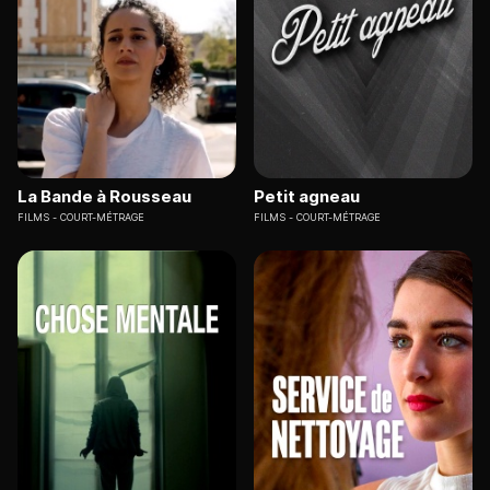
La Bande à Rousseau
Petit agneau
FILMS
COURT-MÉTRAGE
FILMS
COURT-MÉTRAGE