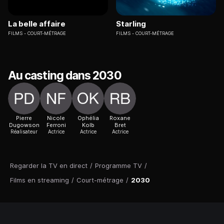
La belle affaire
Starling
FILMS
COURT-MÉTRAGE
FILMS
COURT-MÉTRAGE
Au casting dans 2030
Pierre
Nicole
Ophélia
Roxane
Dugowson
Ferroni
Kolb
Bret
Réalisateur
Actrice
Actrice
Actrice
Regarder la TV en direct
/
Programme TV
/
Films en streaming
/
Court-métrage
/
2030