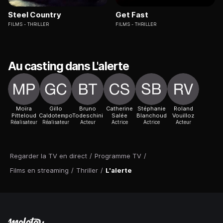
Steel Country
Get Fast
FILMS
THRILLER
FILMS
THRILLER
Au casting dans L'alerte
Moïra
Gillo
Bruno
Catherine
Stéphanie
Roland
Pitteloud
Caldotempo
Todeschini
Salée
Blanchoud
Vouilloz
Réalisateur
Réalisateur
Acteur
Actrice
Actrice
Acteur
Regarder la TV en direct
/
Programme TV
/
Films en streaming
/
Thriller
/
L'alerte