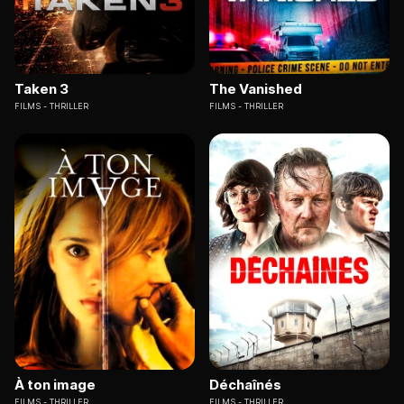
Taken 3
The Vanished
FILMS
THRILLER
FILMS
THRILLER
À ton image
Déchaînés
FILMS
THRILLER
FILMS
THRILLER