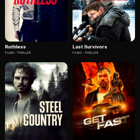
Ruthless
Last Survivors
FILMS
THRILLER
FILMS
THRILLER