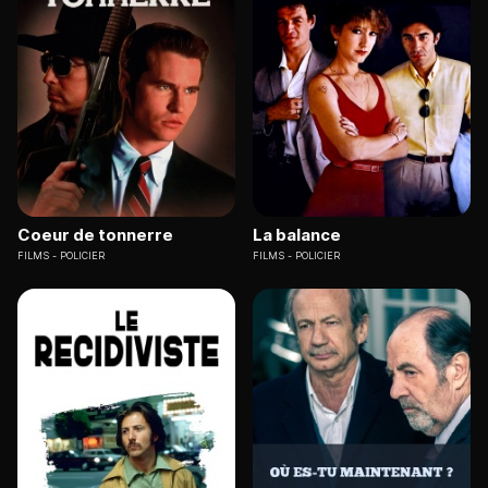
Coeur de tonnerre
La balance
FILMS
POLICIER
FILMS
POLICIER