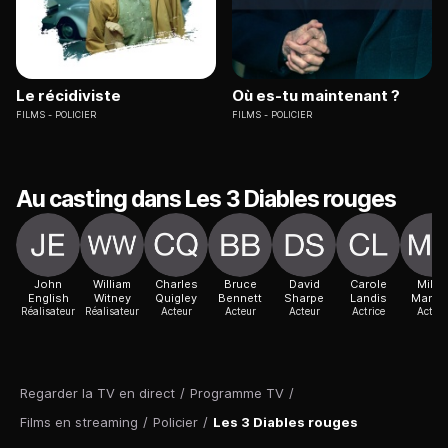
Le récidiviste
Où es-tu maintenant ?
FILMS
POLICIER
FILMS
POLICIER
Au casting dans Les 3 Diables rouges
John
William
Charles
Bruce
David
Carole
Miles
English
Witney
Quigley
Bennett
Sharpe
Landis
Mande
Réalisateur
Réalisateur
Acteur
Acteur
Acteur
Actrice
Acteur
Regarder la TV en direct
/
Programme TV
/
Films en streaming
/
Policier
/
Les 3 Diables rouges