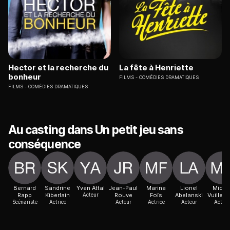
Hector et la recherche du
La fête à Henriette
bonheur
FILMS
COMÉDIES DRAMATIQUES
FILMS
COMÉDIES DRAMATIQUES
Au casting dans Un petit jeu sans
conséquence
Bernard
Sandrine
Yvan Attal
Jean-Paul
Marina
Lionel
Miche
Rapp
Kiberlain
Acteur
Rouve
Foïs
Abelanski
Vuiller
Scénariste
Actrice
Acteur
Actrice
Acteur
Acteur