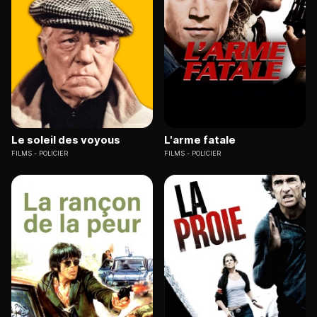
Le soleil des voyous
L'arme fatale
FILMS
POLICIER
FILMS
POLICIER