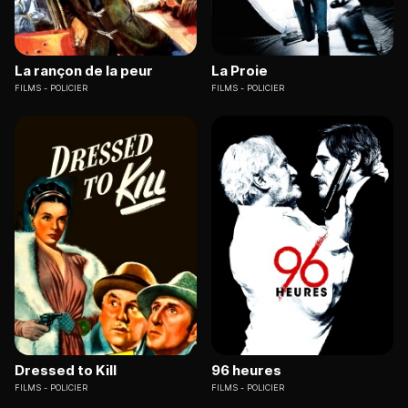
La rançon de la peur
La Proie
FILMS
POLICIER
FILMS
POLICIER
Dressed to Kill
96 heures
FILMS
POLICIER
FILMS
POLICIER