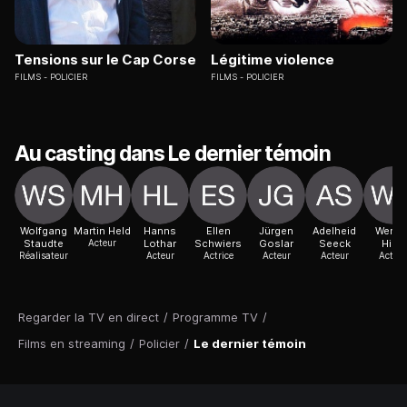
Tensions sur le Cap Corse
Légitime violence
FILMS
POLICIER
FILMS
POLICIER
Au casting dans Le dernier témoin
Wolfgang
Martin Held
Hanns
Ellen
Jürgen
Adelheid
Werne
Staudte
Acteur
Lothar
Schwiers
Goslar
Seeck
Hinz
Réalisateur
Acteur
Actrice
Acteur
Acteur
Acteur
Regarder la TV en direct
/
Programme TV
/
Films en streaming
/
Policier
/
Le dernier témoin