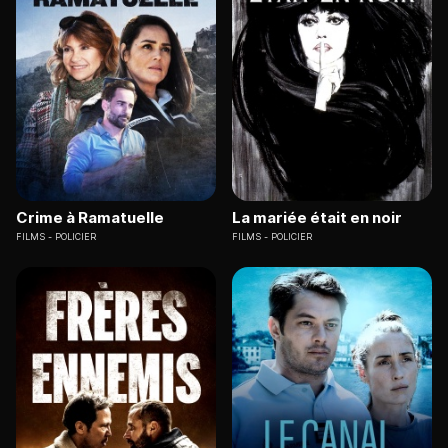
Crime à Ramatuelle
La mariée était en noir
FILMS
POLICIER
FILMS
POLICIER