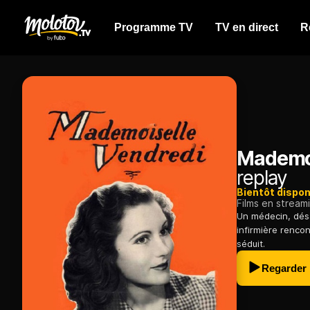
Programme TV
TV en direct
R
Mademoi
replay
Bientôt dispon
Films en stream
Un médecin, désa
infirmière renco
séduit.
Regarder