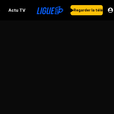
Actu TV
s
Regarder la télé