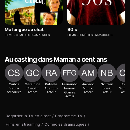
Ma langue au chat
90's
FILMS
COMÉDIES DRAMATIQUES
FILMS
COMÉDIES DRAMATIQUES
Au casting dans Maman a cent ans
Carlos
Geraldine
Rafaela
Fernando
Amparo
Norman
Char
Saura
Chaplin
Aparicio
Fernán
Muñoz
Briski
Soria
Scénariste
Actrice
Acteur
Gómez
Acteur
Acteur
Acteur
Acteur
Regarder la TV en direct
/
Programme TV
/
Films en streaming
/
Comédies dramatiques
/