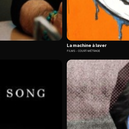
La machine à laver
FILMS
COURT-MÉTRAGE