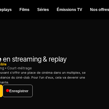
eplays
Films
Séries
Émissions TV
Nos offre
e
en streaming & replay
ible
ing
Court-métrage
ouvant s'offrir une place de cinéma dans un multiplex, se
séance du ciné-club. Pour l'un d'eux, cela va devenir une
nante.
Enregistrer