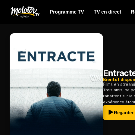
Programme TV
TV en direct
R
Entract
Bientôt dispon
Films en stream
Trois amis, ne p
rabattent sur la 
expérience éton
Regarder