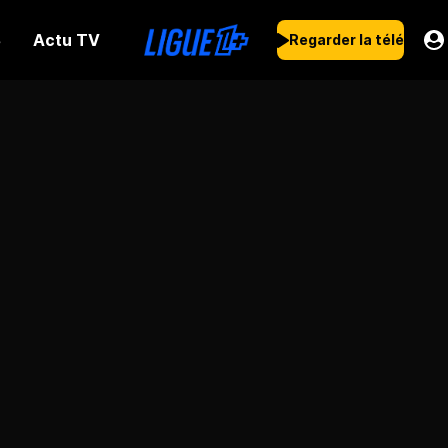
Actu TV
s
Regarder la télé