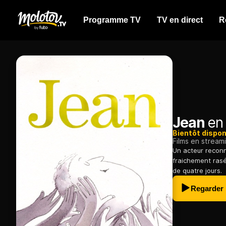
Programme TV
TV en direct
R
Jean
en 
Bientôt dispon
Films en stream
Un acteur reconn
fraichement rasé
de quatre jours.
Regarder