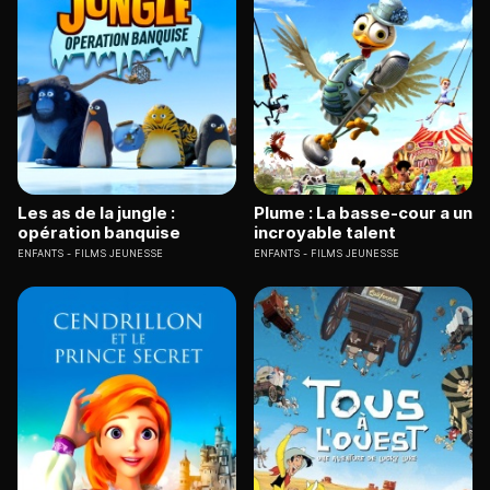
Les as de la jungle :
Plume : La basse-cour a un
opération banquise
incroyable talent
ENFANTS
FILMS JEUNESSE
ENFANTS
FILMS JEUNESSE