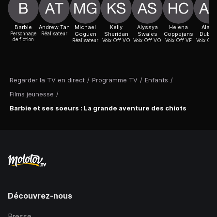
Barbie
Andrew Tan
Michael
Kelly
Alyssya
Helena
Alayi
Personnage
Réalisateur
Goguen
Sheridan
Swales
Coppejans
Duboi
de fiction
Réalisateur
Voix Off VO
Voix Off VO
Voix Off VF
Voix Off
Regarder la TV en direct
/
Programme TV
/
Enfants
/
Films jeunesse
/
Barbie et ses soeurs : La grande aventure des chiots
Découvrez-nous
Presse