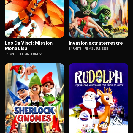
Leo Da Vinci : Mission
Invasion extraterrestre
Mona Lisa
ENFANTS
FILMS JEUNESSE
ENFANTS
FILMS JEUNESSE