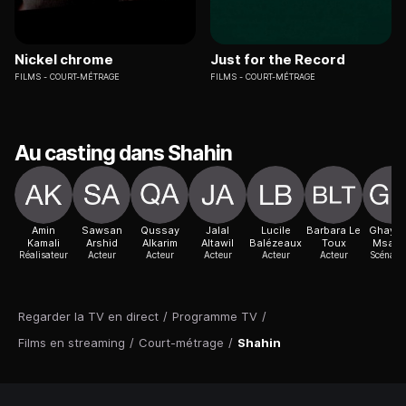
Nickel chrome
Just for the Record
FILMS
COURT-MÉTRAGE
FILMS
COURT-MÉTRAGE
Au casting dans Shahin
Amin
Sawsan
Qussay
Jalal
Lucile
Barbara Le
Ghayd
Kamali
Arshid
Alkarim
Altawil
Balézeaux
Toux
Msala
Réalisateur
Acteur
Acteur
Acteur
Acteur
Acteur
Scénaris
Regarder la TV en direct
/
Programme TV
/
Films en streaming
/
Court-métrage
/
Shahin