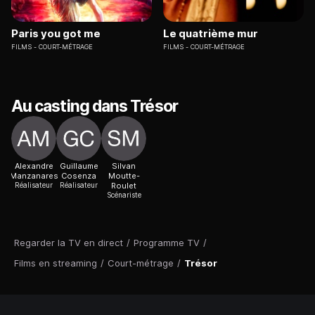
Paris you got me
Le quatrième mur
FILMS
COURT-MÉTRAGE
FILMS
COURT-MÉTRAGE
Au casting dans Trésor
Alexandre
Guillaume
Silvan
Manzanares
Cosenza
Moutte-
Réalisateur
Réalisateur
Roulet
Scénariste
Regarder la TV en direct
/
Programme TV
/
Films en streaming
/
Court-métrage
/
Trésor