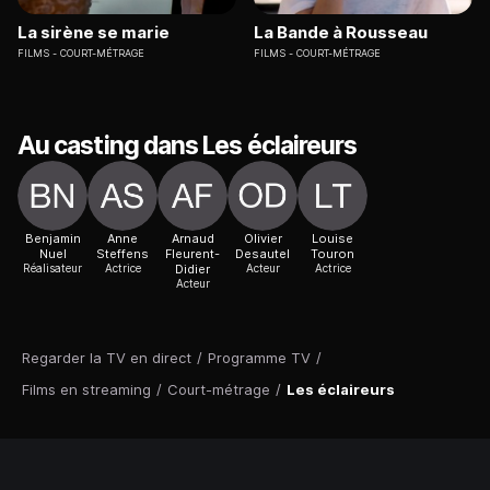
La sirène se marie
La Bande à Rousseau
FILMS
COURT-MÉTRAGE
FILMS
COURT-MÉTRAGE
Au casting dans Les éclaireurs
Benjamin
Anne
Arnaud
Olivier
Louise
Nuel
Steffens
Fleurent-
Desautel
Touron
Réalisateur
Actrice
Didier
Acteur
Actrice
Acteur
Regarder la TV en direct
/
Programme TV
/
Films en streaming
/
Court-métrage
/
Les éclaireurs