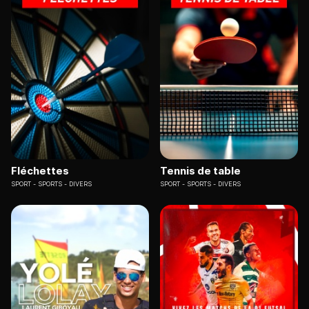
Fléchettes
Tennis de table
SPORT
SPORTS - DIVERS
SPORT
SPORTS - DIVERS