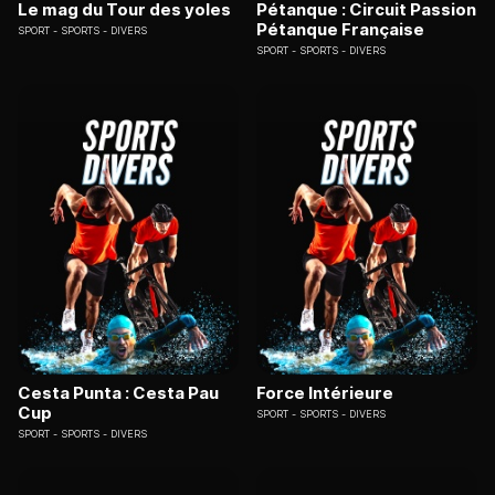
Le mag du Tour des yoles
Pétanque : Circuit Passion
Pétanque Française
SPORT
SPORTS - DIVERS
SPORT
SPORTS - DIVERS
Cesta Punta : Cesta Pau
Force Intérieure
Cup
SPORT
SPORTS - DIVERS
SPORT
SPORTS - DIVERS