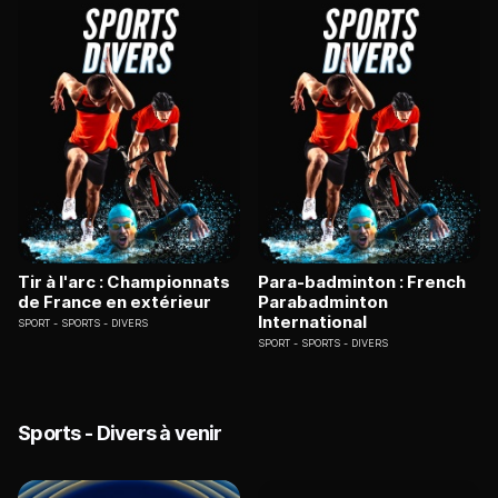
Tir à l'arc : Championnats
Para-badminton : French
de France en extérieur
Parabadminton
International
SPORT
SPORTS - DIVERS
SPORT
SPORTS - DIVERS
Sports - Divers à venir