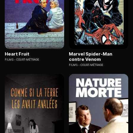
Heart Fruit
Marvel Spider-Man
contre Venom
FILMS
COURT-MÉTRAGE
FILMS
COURT-MÉTRAGE