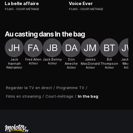
La belle affaire
Voice Ever
FILMS
COURT-MÉTRAGE
FILMS
COURT-MÉTRAGE
Au casting dans In the bag
Jack
Fred Allen
Jack Benny
Don
James
Bill
Jacks
Hannah
Acteur
Acteur
Ameche
MacDonald
Thompson
Weave
Réalisateur
Acteur
Acteur
Acteur
Acteur
Regarder la TV en direct
/
Programme TV
/
Films en streaming
/
Court-métrage
/
In the bag