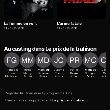
La femme en vert
L'arme fatale
FILMS
POLICIER
FILMS
POLICIER
Au casting dans Le prix de la trahison
François
Mimie
Mathieu
Juliette
Patrick
Mathieu
Cécili
Guérin
Mathy
Delarive
Chêne
Raynal
Coniglio
Cara
Réalisateur
Actrice
Acteur
Actrice
Acteur
Acteur
Actric
Regarder la TV en direct
/
Programme TV
/
Films en streaming
/
Policier
/
Le prix de la trahison