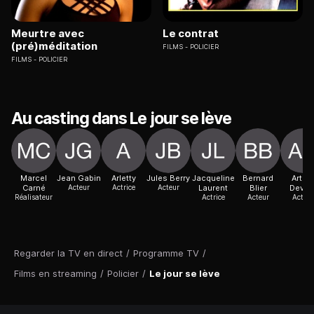
Meurtre avec
Le contrat
(pré)méditation
FILMS
POLICIER
FILMS
POLICIER
Au casting dans Le jour se lève
Marcel
Jean Gabin
Arletty
Jules Berry
Jacqueline
Bernard
Arthu
Carné
Acteur
Actrice
Acteur
Laurent
Blier
Devèr
Réalisateur
Actrice
Acteur
Acteur
Regarder la TV en direct
/
Programme TV
/
Films en streaming
/
Policier
/
Le jour se lève