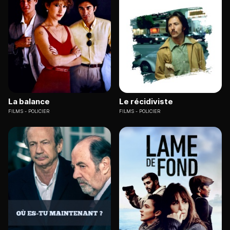
La balance
Le récidiviste
FILMS
POLICIER
FILMS
POLICIER