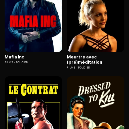
Mafia Inc
Meurtre avec
(pré)méditation
FILMS
POLICIER
FILMS
POLICIER