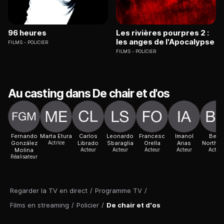
96 heures
Les rivières pourpres 2 :
les anges de l'Apocalypse
FILMS
POLICIER
FILMS
POLICIER
Au casting dans De chair et d'os
Fernando
Marta Etura
Carlos
Leonardo
Francesc
Imanol
Benn
González
Actrice
Librado
Sbaraglia
Orella
Arias
Northov
Molina
Acteur
Acteur
Acteur
Acteur
Acteur
Réalisateur
Regarder la TV en direct
/
Programme TV
/
Films en streaming
/
Policier
/
De chair et d'os