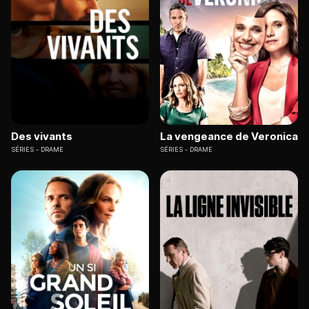
Des vivants
La vengeance de Veronica
SÉRIES
DRAME
SÉRIES
DRAME