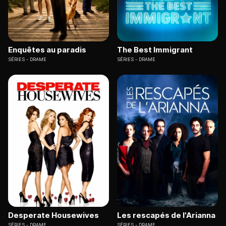
Enquêtes au paradis
The Best Immigrant
SÉRIES
DRAME
SÉRIES
DRAME
Desperate Housewives
Les rescapés de l'Arianna
SÉRIES
DRAME
SÉRIES
DRAME