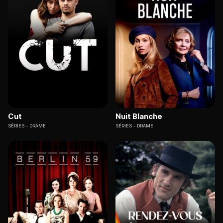
Cut
Nuit Blanche
SÉRIES
DRAME
SÉRIES
DRAME