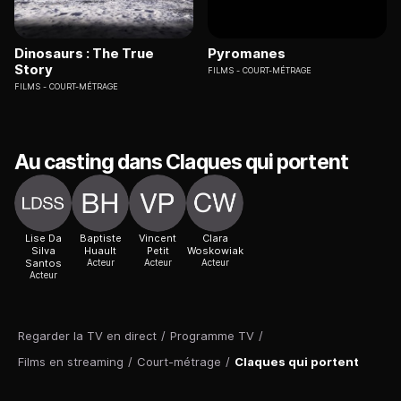
Dinosaurs : The True
Pyromanes
Story
FILMS
COURT-MÉTRAGE
FILMS
COURT-MÉTRAGE
Au casting dans Claques qui portent
Lise Da
Baptiste
Vincent
Clara
Silva
Huault
Petit
Woskowiak
Santos
Acteur
Acteur
Acteur
Acteur
Regarder la TV en direct
/
Programme TV
/
Films en streaming
/
Court-métrage
/
Claques qui portent