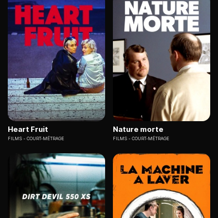
Heart Fruit
Nature morte
FILMS
COURT-MÉTRAGE
FILMS
COURT-MÉTRAGE