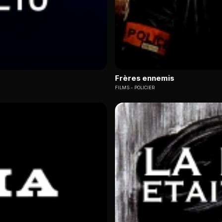
Frères ennemis
FILMS
POLICIER