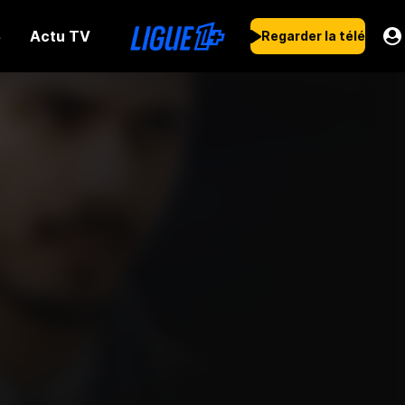
Actu TV
s
Regarder la télé