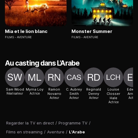
Mia et le lion blanc
Monster Summer
FILMS
AVENTURE
FILMS
AVENTURE
Au casting dans L'Arabe
Sam Wood
Myrna Loy
Ramon
C. Aubrey
Reginald
Louise
Edwar
Réalisateur
Actrice
Novarro
Smith
Denny
Closser
Arnol
Acteur
Acteur
Acteur
Hale
Acteur
Actrice
Regarder la TV en direct
/
Programme TV
/
Films en streaming
/
Aventure
/
L'Arabe