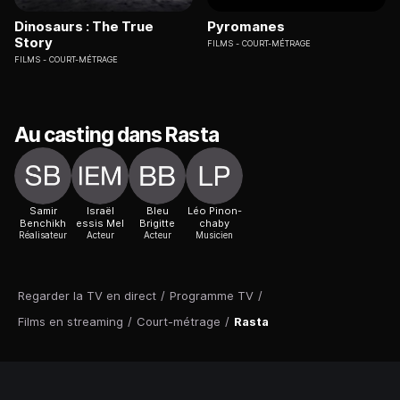
Dinosaurs : The True
Pyromanes
Story
FILMS
COURT-MÉTRAGE
FILMS
COURT-MÉTRAGE
Au casting dans Rasta
Samir
Israël
Bleu
Léo Pinon-
Benchikh
essis Mel
Brigitte
chaby
Réalisateur
Acteur
Acteur
Musicien
Regarder la TV en direct
/
Programme TV
/
Films en streaming
/
Court-métrage
/
Rasta