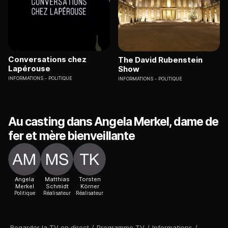
Conversations chez
The David Rubenstein
Lapérouse
Show
INFORMATIONS
POLITIQUE
INFORMATIONS
POLITIQUE
Au casting dans Angela Merkel, dame de
fer et mère bienveillante
Angela
Matthias
Torsten
Merkel
Schmidt
Körner
Politique
Réalisateur
Réalisateur
Regarder la TV en direct
/
Programme TV
/
Informations
/