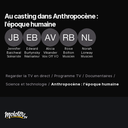
Au casting dans Anthropocène :
l'époque humaine
Jennifer
Edward
Alicia
Rose
Norah
Baichwal
Burtynsky
Vikander
Bolton
Lorway
Scénariste
Réalisateur
Voix Off VO
Musicien
Musicien
Regarder la TV en direct
/
Programme TV
/
Documentaires
/
Science et technologie
/
Anthropocène : l'époque humaine