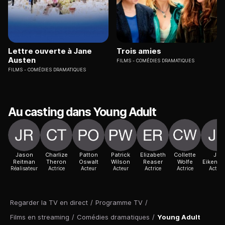
Lettre ouverte à Jane
Trois amies
Austen
FILMS
COMÉDIES DRAMATIQUES
FILMS
COMÉDIES DRAMATIQUES
Au casting dans Young Adult
Jason
Charlize
Patton
Patrick
Elizabeth
Collette
Jill
Reitman
Theron
Oswalt
Wilson
Reaser
Wolfe
Eikenbe
Réalisateur
Actrice
Acteur
Acteur
Actrice
Actrice
Actric
Regarder la TV en direct
/
Programme TV
/
Films en streaming
/
Comédies dramatiques
/
Young Adult