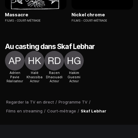
Massacre
Nickel chrome
FILMS
COURT-MÉTRAGE
FILMS
COURT-MÉTRAGE
Au casting dans Skaf Lebhar
Adrien
Halé
Racen
Hakim
Pavie
Khassiba
Dhaouadi
Guesmi
Réalisateur
Acteur
Acteur
Acteur
Regarder la TV en direct
/
Programme TV
/
Films en streaming
/
Court-métrage
/
Skaf Lebhar