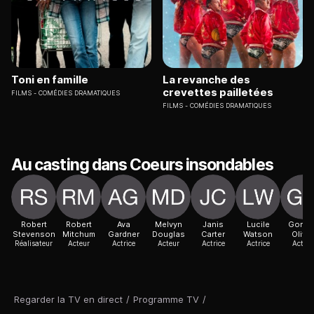
Toni en famille
La revanche des
crevettes pailletées
FILMS
COMÉDIES DRAMATIQUES
FILMS
COMÉDIES DRAMATIQUES
Au casting dans Coeurs insondables
Robert
Robert
Ava
Melvyn
Janis
Lucile
Gordo
Stevenson
Mitchum
Gardner
Douglas
Carter
Watson
Oliver
Réalisateur
Acteur
Actrice
Acteur
Actrice
Actrice
Acteur
Regarder la TV en direct
/
Programme TV
/