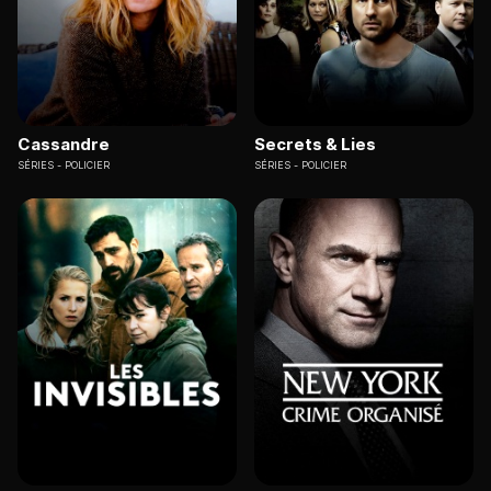
Cassandre
Secrets & Lies
SÉRIES
POLICIER
SÉRIES
POLICIER