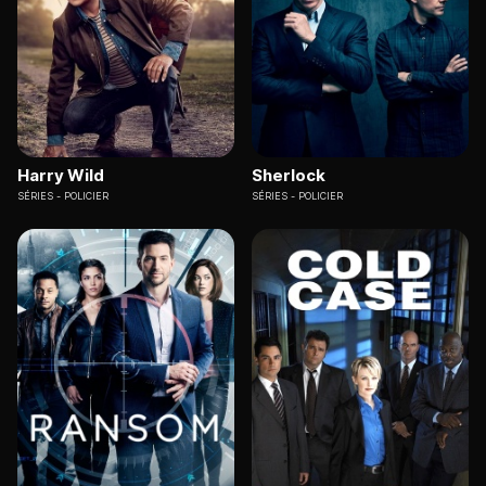
Harry Wild
Sherlock
SÉRIES
POLICIER
SÉRIES
POLICIER