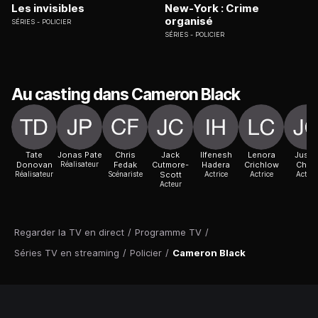
Les invisibles
New-York : Crime
organisé
SÉRIES
POLICIER
SÉRIES
POLICIER
Au casting dans Cameron Black
Tate
Jonas Pate
Chris
Jack
Ilfenesh
Lenora
Justi
Donovan
Réalisateur
Fedak
Cutmore-
Hadera
Crichlow
Chon
Réalisateur
Scénariste
Scott
Actrice
Actrice
Acteur
Acteur
Regarder la TV en direct
/
Programme TV
/
Séries TV en streaming
/
Policier
/
Cameron Black