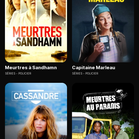
Meurtres à Sandhamn
Capitaine Marleau
SÉRIES
POLICIER
SÉRIES
POLICIER