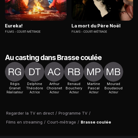
Eureka!
La mort du Père Noël
FILMS
COURT-MÉTRAGE
FILMS
COURT-MÉTRAGE
Au casting dans Brasse coulée
Régis
Delphine
Arthur
Renaud
Martine
Mourad
Granet
Théodore
Choisnet
Bouchery
Pascal
Boudaoud
Réalisateur
Actrice
Acteur
Acteur
Acteur
Acteur
Regarder la TV en direct
/
Programme TV
/
Films en streaming
/
Court-métrage
/
Brasse coulée